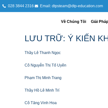
028 3844 2316 ​
Email: dtpsteam@dtp-education.com
Về Chúng Tôi
Giải Phá
LƯU TRỮ:
Ý KIẾN 
Thầy Lê Thanh Ngọc
Cô Nguyễn Thị Tố Uyên
Phạm Thị Minh Trang
Thầy Hồ Lê Minh Trí
Cô Tăng Vinh Hoa