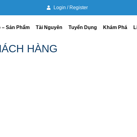
Login / Register
p – Sản Phẩm
Tài Nguyên
Tuyển Dụng
Khám Phá
L
KHÁCH HÀNG