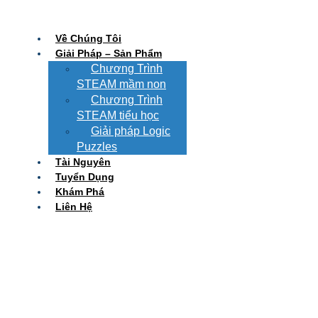
Về Chúng Tôi
Giải Pháp – Sản Phẩm
Chương Trình
STEAM mầm non
Chương Trình
STEAM tiểu học
Giải pháp Logic
Puzzles
Tài Nguyên
Tuyển Dụng
Khám Phá
Liên Hệ