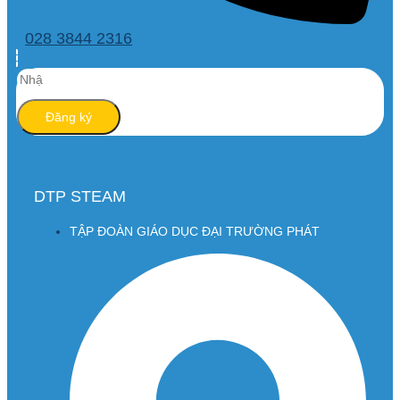
028 3844 2316
Đăng ký
DTP STEAM
TẬP ĐOÀN GIÁO DỤC ĐẠI TRƯỜNG PHÁT