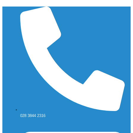
Chuyển
đến
nội
dung
028 3844 2316 ​