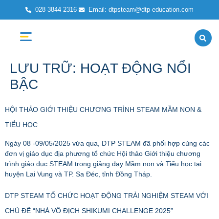
028 3844 2316 ​
Email: dtpsteam@dtp-education.com
Về Chúng Tôi
Giải Pháp – Sản Phẩm
LƯU TRỮ:
HOẠT ĐỘNG NỔI
BẬC
HỘI THẢO GIỚI THIỆU CHƯƠNG TRÌNH STEAM MẦM NON &
TIỂU HỌC
Ngày 08 -09/05/2025 vừa qua, DTP STEAM đã phối hợp cùng các
đơn vị giáo dục địa phương tổ chức Hội thảo Giới thiệu chương
trình giáo dục STEAM trong giảng dạy Mầm non và Tiểu học tại
huyện Lai Vung và TP. Sa Đéc, tỉnh Đồng Tháp.
DTP STEAM TỔ CHỨC HOẠT ĐỘNG TRẢI NGHIỆM STEAM VỚI
CHỦ ĐỀ “NHÀ VÔ ĐỊCH SHIKUMI CHALLENGE 2025”